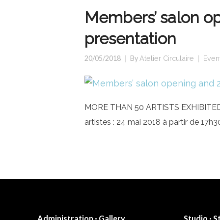
Members’ salon op
presentation
20/05/2018
By
Atelier Circulaire
Even
MORE THAN 50 ARTISTS EXHIBITED Du
artistes : 24 mai 2018 à partir de 17h30
Administration · Gallery
Studio · S