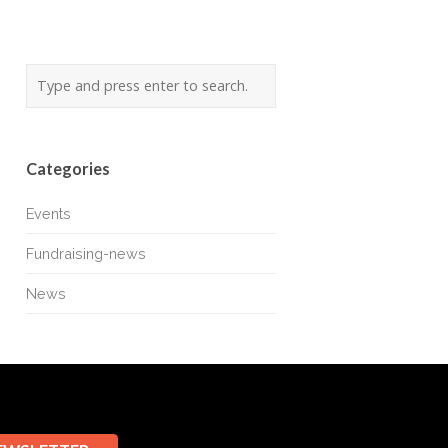
Categories
Events
Fundraising-news
News