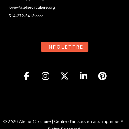
love@ateliercirculaire.org
514-272-5413vvvv
I N F O L E T T R E
© 2026
Atelier Circulaire | Centre d'artistes en arts imprimés
All