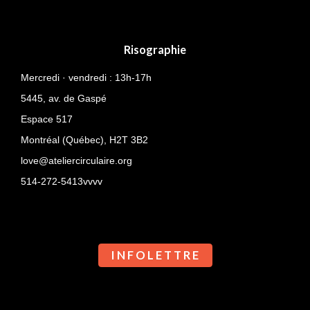
Risographie
Mercredi · vendredi : 13h-17h
5445, av. de Gaspé
Espace 517
Montréal (Québec),
H2T 3B2
love@ateliercirculaire.org
514-272-5413vvvv
I N F O L E T T R E