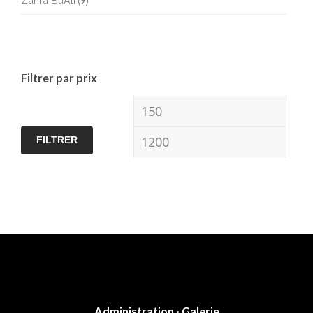
Zahra BuAli
(9)
Filtrer par prix
Prix
Prix
min
max
FILTRER
Administration · Galerie