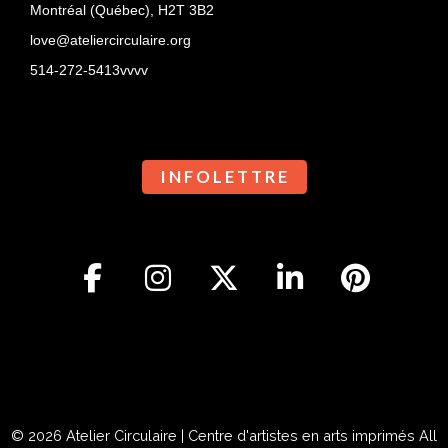
Montréal (Québec),
H2T 3B2
love@ateliercirculaire.org
514-272-5413vvvv
I N F O L E T T R E
© 2026
Atelier Circulaire | Centre d'artistes en arts imprimés
All