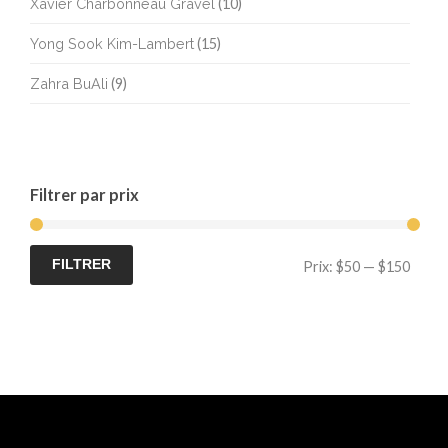
Xavier Charbonneau Gravel
(10)
Yong Sook Kim-Lambert
(15)
Zahra BuAli
(9)
Filtrer par prix
Prix
Prix
FILTRER
Prix:
$50
—
$150
min
max