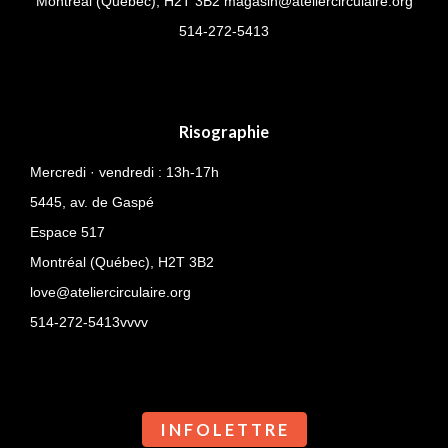
Montréal (Québec), H2T 3B2
magasin@ateliercirculaire.org
514-
272-5413
Risographie
Mercredi · vendredi : 13h-17h
5445, av. de Gaspé
Espace 517
Montréal (Québec),
H2T 3B2
love@ateliercirculaire.org
514-272-5413vvvv
I N F O L E T T R E