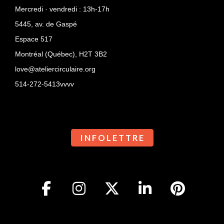
Mercredi · vendredi : 13h-17h
5445, av. de Gaspé
Espace 517
Montréal (Québec),
H2T 3B2
love@ateliercirculaire.org
514-272-5413vvvv
I N F O L E T T R E