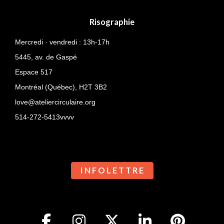
Risographie
Mercredi · vendredi : 13h-17h
5445, av. de Gaspé
Espace 517
Montréal (Québec),
H2T 3B2
love@ateliercirculaire.org
514-272-5413vvvv
I N F O L E T T R E