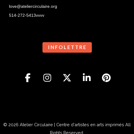
love@ateliercirculaire.org
514-272-5413vvvv
I N F O L E T T R E
© 2026
Atelier Circulaire | Centre d'artistes en arts imprimés
All
Rights Reserved.