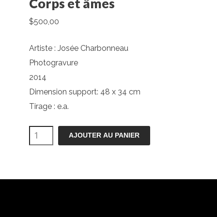
Corps et âmes
$
500,00
Artiste : Josée Charbonneau
Photogravure
2014
Dimension support: 48 x 34 cm
Tirage : e.a.
quantité
AJOUTER AU PANIER
de
Corps
et
âmes