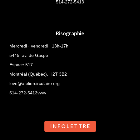
514-
272-5413
Risographie
Mercredi · vendredi : 13h-17h
5445, av. de Gaspé
Espace 517
Montréal (Québec),
H2T 3B2
love@ateliercirculaire.org
514-272-5413vvvv
I N F O L E T T R E