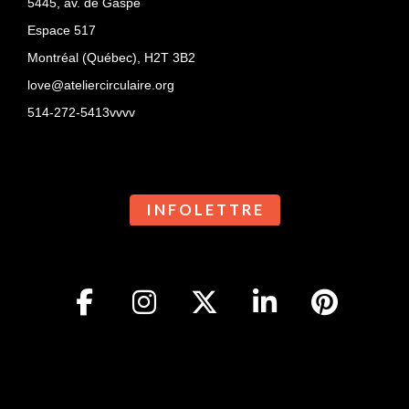
5445, av. de Gaspé
Espace 517
Montréal (Québec),
H2T 3B2
love@ateliercirculaire.org
514-272-5413vvvv
I N F O L E T T R E