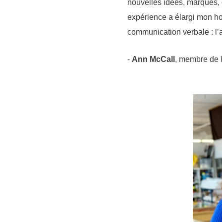
nouvelles idées, marques, 
expérience a élargi mon hor
communication verbale : l
-
Ann McCall
, membre de l
i