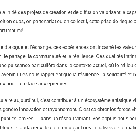
 a initié des projets de création et de diffusion valorisant la capa
en duos, en partenariat ou en collectif, cette prise de risque 
’art imprimé.
 le dialogue et l’échange, ces expériences ont incarné les vale
n, le partage, la communauté et la résilience. Ces qualités intrin
ne puissance particulière dans le contexte actuel, où le milieu c
avenir. Elles nous rappellent que la résilience, la solidarité et l
eux pour faire face aux épreuves.
culaire aujourd'hui, c'est contribuer à un écosystème artistique v
s génère innovation et rayonnement. C’est célébrer les forces v
t, publics, ami·es — dans un réseau vibrant. Vos appuis nous pe
bleurs et audacieux, tout en renforçant nos initiatives de format