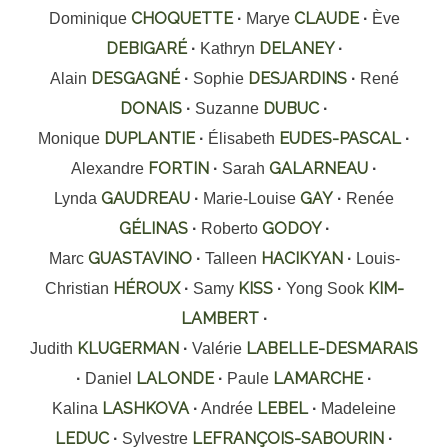
CHOQUETTE
CLAUDE
Dominique
·
Marye
·
Ève
DEBIGARÉ
DELANEY
·
Kathryn
·
DESGAGNÉ
DESJARDINS
Alain
·
Sophie
·
René
DONAIS
DUBUC
·
Suzanne
·
DUPLANTIE
EUDES-PASCAL
Monique
·
Élisabeth
·
FORTIN
GALARNEAU
Alexandre
·
Sarah
·
GAUDREAU
GAY
Lynda
·
Marie-Louise
·
Renée
GÉLINAS
GODOY
·
Roberto
·
GUASTAVINO
HACIKYAN
Marc
·
Talleen
·
Louis-
HÉROUX
KISS
KIM-
Christian
·
Samy
·
Yong Sook
LAMBERT
·
KLUGERMAN
LABELLE-DESMARAIS
Judith
·
Valérie
LALONDE
LAMARCHE
·
Daniel
·
Paule
·
LASHKOVA
LEBEL
Kalina
·
Andrée
·
Madeleine
LEDUC
LEFRANÇOIS-SABOURIN
·
Sylvestre
·