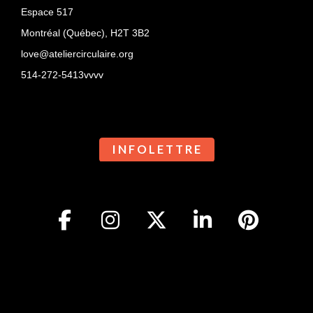
Espace 517
Montréal (Québec),
H2T 3B2
love@ateliercirculaire.org
514-272-5413vvvv
I N F O L E T T R E