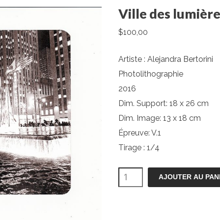
Ville des lumièr
$
100,00
Artiste : Alejandra Bertorini
Photolithographie
2016
Dim. Support: 18 x 26 cm
Dim. Image: 13 x 18 cm
Épreuve: V.1
Tirage : 1/4
quantité
AJOUTER AU PAN
de
Ville