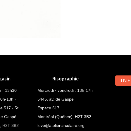
des
lumières
gasin
Risographie
I N F
h · 13h30-
Mercredi · vendredi : 13h-17h
10h-13h ·
5445, av. de Gaspé
e 517 - 5ᵉ
Espace 517
 de Gaspé,
Montréal (Québec),
H2T 3B2
), H2T 3B2
love@ateliercirculaire.org