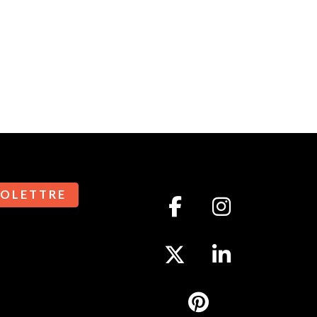
 O L E T T R E