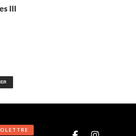
s III
IER
 O L E T T R E