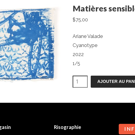
Matières sensible
$
75,00
Ariane Valade
Cyanotype
2022
1/5
quantité
AJOUTER AU PAN
de
Matières
sensibles
III
gasin
Risographie
I N F