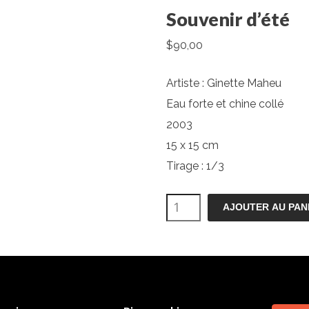
Souvenir d’été
$
90,00
Artiste : Ginette Maheu
Eau forte et chine collé
2003
15 x 15 cm
Tirage : 1/3
quantité
AJOUTER AU PAN
de
Souvenir
d'été