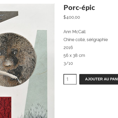
Porc-épic
$
400,00
Ann McCall
Chine collé, sérigraphie
2016
56 x 38 cm
3/10
quantité
AJOUTER AU PAN
de
Porc-
épic