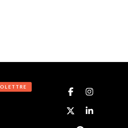
 O L E T T R E