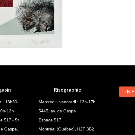
gasin
Risographie
I N F
h · 13h30-
Mercredi · vendredi : 13h-17h
10h-13h ·
5445, av. de Gaspé
e 517 - 5ᵉ
Espace 517
 de Gaspé,
Montréal (Québec),
H2T 3B2