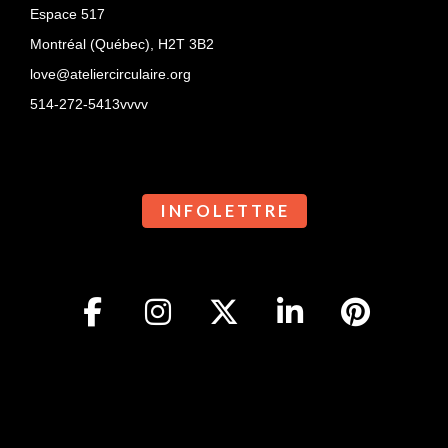
Espace 517
Montréal (Québec),
H2T 3B2
love@ateliercirculaire.org
514-272-5413vvvv
I N F O L E T T R E