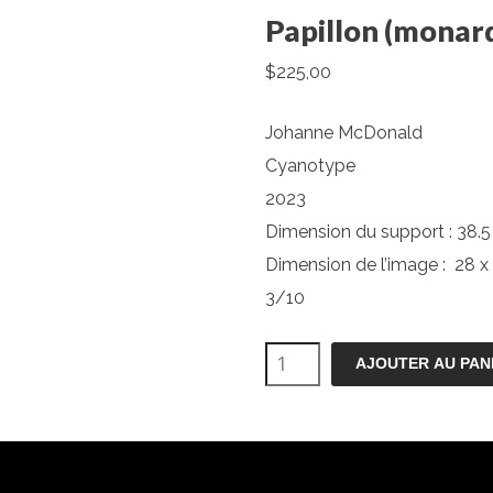
Papillon (monar
$
225,00
Johanne McDonald
Cyanotype
2023
Dimension du support : 38.5
Dimension de l’image : 28 x
3/10
quantité
AJOUTER AU PAN
de
Papillon
(monarque)