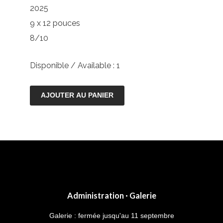
2025
9 x 12 pouces
8/10
Disponible / Available : 1
quantité
AJOUTER AU PANIER
de
Ode
au
printemps
Administration · Galerie
Galerie : fermée jusqu'au 11 septembre