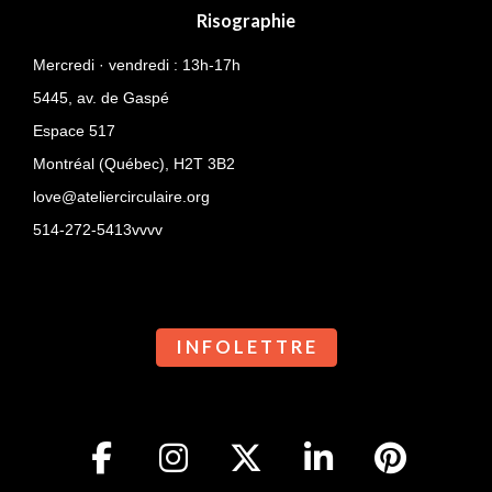
Risographie
Mercredi · vendredi : 13h-17h
5445, av. de Gaspé
Espace 517
Montréal (Québec),
H2T 3B2
love@ateliercirculaire.org
514-272-5413vvvv
I N F O L E T T R E