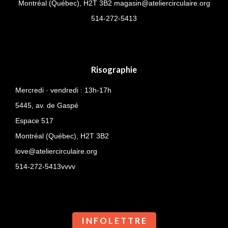
Montréal (Québec), H2T 3B2
magasin@ateliercirculaire.org
514-
272-5413
Risographie
Mercredi · vendredi : 13h-17h
5445, av. de Gaspé
Espace 517
Montréal (Québec),
H2T 3B2
love@ateliercirculaire.org
514-272-5413vvvv
I N F O L E T T R E