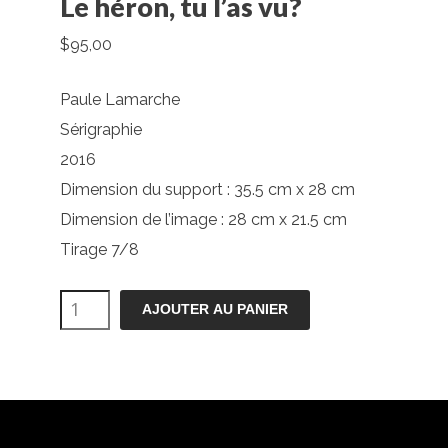
Le héron, tu l’as vu?
$
95,00
Paule Lamarche
Sérigraphie
2016
Dimension du support : 35.5 cm x 28 cm
Dimension de l’image : 28 cm x 21.5 cm
Tirage 7/8
quantité
AJOUTER AU PANIER
de
Le
héron,
tu