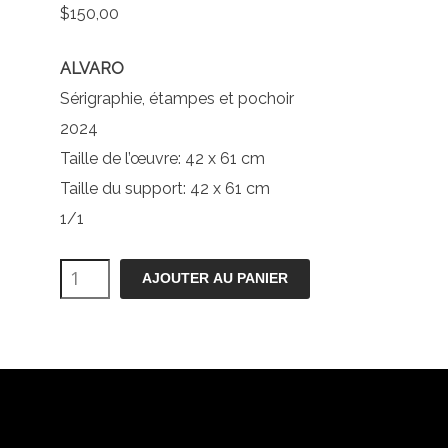
$
150,00
ALVARO
Sérigraphie, étampes et pochoir
2024
Taille de l’œuvre: 42 x 61 cm
Taille du support: 42 x 61 cm
1/1
quantité
AJOUTER AU PANIER
de
GRU-
YUL
11