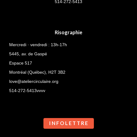
514-
272-5413
Risographie
Mercredi · vendredi : 13h-17h
5445, av. de Gaspé
Espace 517
Montréal (Québec),
H2T 3B2
love@ateliercirculaire.org
514-272-5413vvvv
I N F O L E T T R E