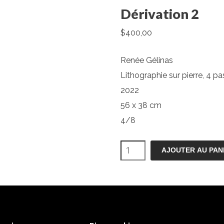
Dérivation 2
$
400,00
Renée Gélinas
Lithographie sur pierre, 4 p
2022
56 x 38 cm
4/8
quantité
AJOUTER AU PAN
de
Dérivation
2