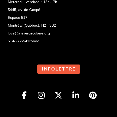
Mercredi · vendredi : 13h-17h
5445, av. de Gaspé
Espace 517
Montréal (Québec),
H2T 3B2
love@ateliercirculaire.org
514-272-5413vvvv
I N F O L E T T R E