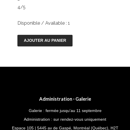
4/5
Disponible / Available : 1
quantité
AJOUTER AU PANIER
de
Butterfly
Fan
III
Administration · Galerie
Galerie : fermée jusqu'au 11 septembre
Administration : sur rendez-vous uniquement
Espace 105 | 5445 av de Gaspé, Montréal (Québec), H2T