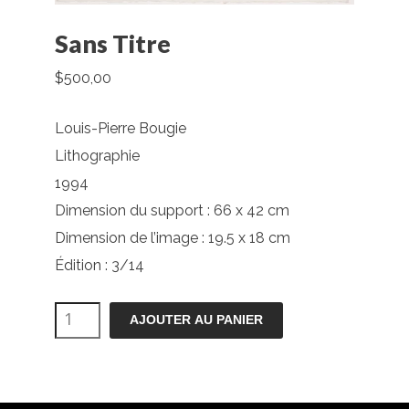
Sans Titre
$
500,00
Louis-Pierre Bougie
Lithographie
1994
Dimension du support : 66 x 42 cm
Dimension de l’image : 19.5 x 18 cm
Édition : 3/14
quantité
AJOUTER AU PANIER
de
Sans
Titre