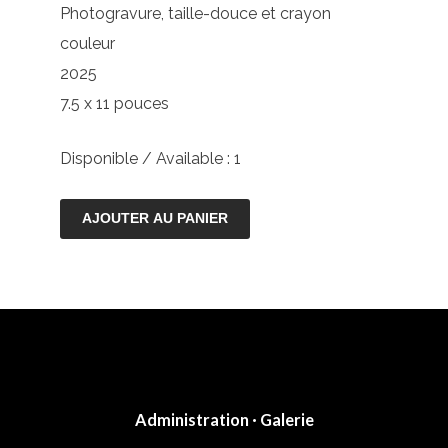
Photogravure, taille-douce et crayon
couleur
2025
7.5 x 11 pouces
Disponible / Available : 1
quantité
AJOUTER AU PANIER
de
Pavane
fluide
-
Variante
nocturne
Administration · Galerie