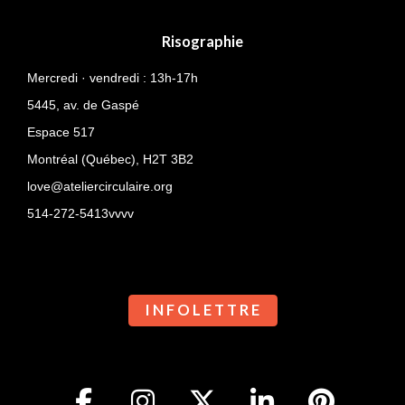
Risographie
Mercredi · vendredi : 13h-17h
5445, av. de Gaspé
Espace 517
Montréal (Québec),
H2T 3B2
love@ateliercirculaire.org
514-272-5413vvvv
I N F O L E T T R E