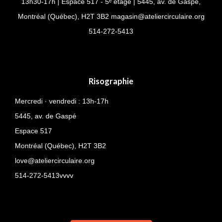
13h30-17h | Espace 517 - 5ᵉ étage | 5445, av. de Gaspé,
Montréal (Québec), H2T 3B2
magasin@ateliercirculaire.org
514-
272-5413
Risographie
Mercredi · vendredi : 13h-17h
5445, av. de Gaspé
Espace 517
Montréal (Québec),
H2T 3B2
love@ateliercirculaire.org
514-272-5413vvvv