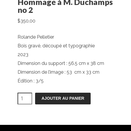
Hommage à M. Duchamps
no 2
$
350,00
Rolande Pelletier
Bois gravé, découpé et typographie
2023
Dimension du support : 56.5 cm x 38 cm
Dimension de l’image : 53 cm x 33 cm
Édition : 3/5
quantité
AJOUTER AU PANIER
de
Hommage
à