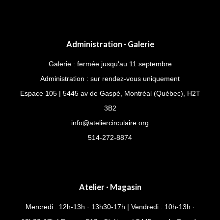
M.
Duchamps
no
Administration · Galerie
2
Galerie : fermée jusqu'au 11 septembre
Administration : sur rendez-vous uniquement
Espace 105 | 5445 av de Gaspé, Montréal (Québec), H2T
3B2
info@ateliercirculaire.org
514-272-8874
Atelier · Magasin
Mercredi : 12h-13h · 13h30-17h | Vendredi : 10h-13h ·