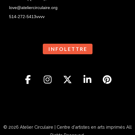
love@ateliercirculaire.org
514-272-5413vvvv
I N F O L E T T R E
© 2026
Atelier Circulaire | Centre d'artistes en arts imprimés
All