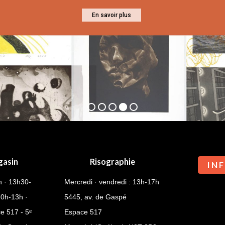
En savoir plus
En savoir plus
gasin
Risographie
I N F
h · 13h30-
Mercredi · vendredi : 13h-17h
10h-13h ·
5445, av. de Gaspé
e 517 - 5ᵉ
Espace 517