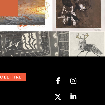
 O L E T T R E